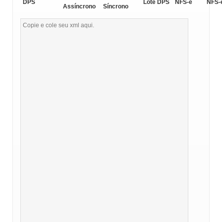
DPS
Lote DPS
NFS-e
NFS-
Assíncrono
Síncrono