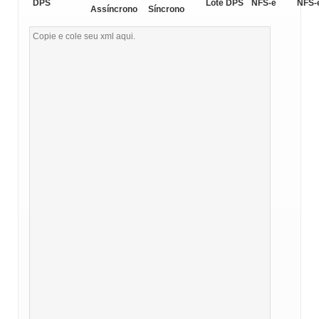
DPS
Lote DPS
NFS-e
NFS-
Assíncrono
Síncrono