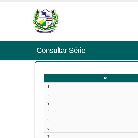
Consultar Série
Id
Id
1
2
3
4
5
6
7