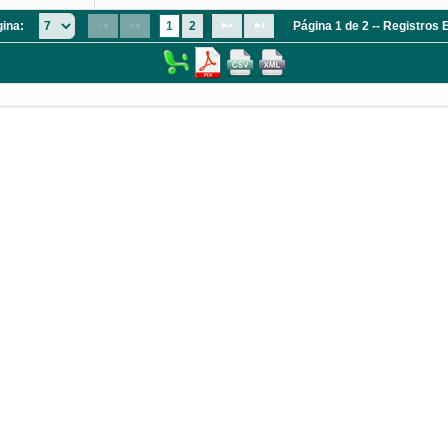
gina:
1
2
Página 1 de 2 -- Registros