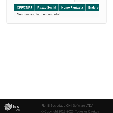
CPF/CNPJ
Razão Social
Nome Fantasia
Endereço
CE
Nenhum resultado encontrado!
Fiorilli Sociedade Civil Software LTDA
© Copyright 2012-2026. Todos os Direitos