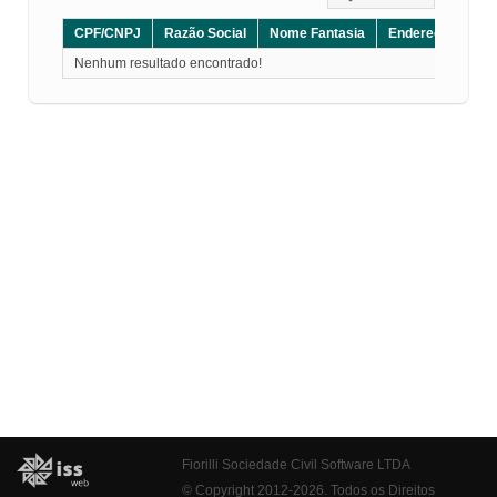
CPF/CNPJ
Razão Social
Nome Fantasia
Endereço
CE
Nenhum resultado encontrado!
Fiorilli Sociedade Civil Software LTDA
© Copyright 2012-2026. Todos os Direitos