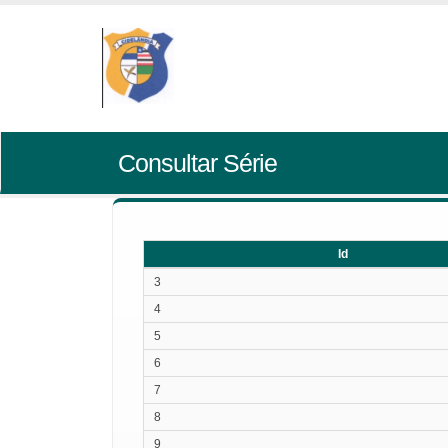
Consultar Série
Id
Id
3
4
5
6
7
8
9