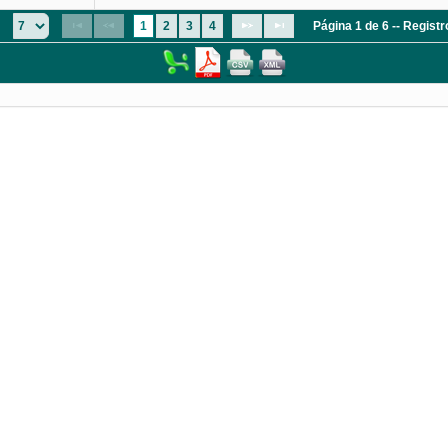
:
1
2
3
4
Página 1 de 6 -- Regist