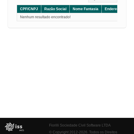
CPF/CNPJ
Razão Social
Nome Fantasia
Endereço
CE
Nenhum resultado encontrado!
Fiorilli Sociedade Civil Software LTDA
© Copyright 2012-2026. Todos os Direitos