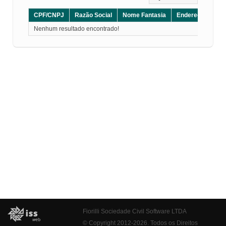
CPF/CNPJ
Razão Social
Nome Fantasia
Endereço
CE
Nenhum resultado encontrado!
Fiorilli Sociedade Civil Software LTDA
© Copyright 2012-2026. Todos os Direitos