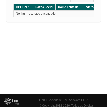
CPF/CNPJ
Razão Social
Nome Fantasia
Endereço
CE
Nenhum resultado encontrado!
Fiorilli Sociedade Civil Software LTDA
© Copyright 2012-2026. Todos os Direitos