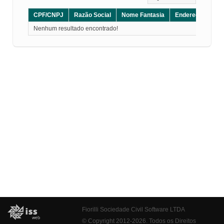
CPF/CNPJ
Razão Social
Nome Fantasia
Endereço
CE
Nenhum resultado encontrado!
Fiorilli Sociedade Civil Software LTDA
© Copyright 2012-2026. Todos os Direitos