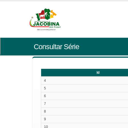
Consultar Série
Id
Id
4
5
6
7
8
9
10