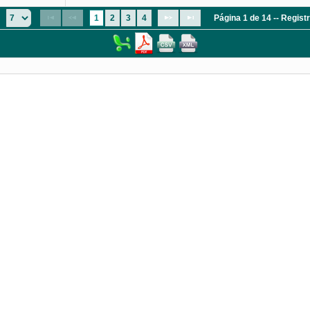
1
2
3
4
Página 1 de 14 -- Regis