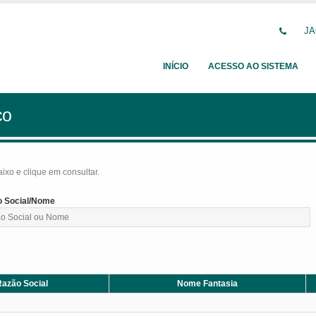
JA
INÍCIO
ACESSO AO SISTEMA
ço
baixo e clique em consultar.
 Social/Nome
azão Social
Nome Fantasia