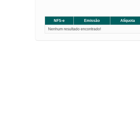
NFS-e
Emissão
Alíquota
Nenhum resultado encontrado!