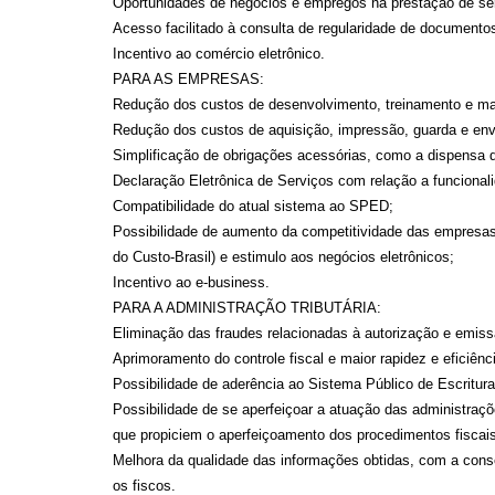
Oportunidades de negócios e empregos na prestação de serv
Acesso facilitado à consulta de regularidade de documentos
Incentivo ao comércio eletrônico.
PARA AS EMPRESAS:
Redução dos custos de desenvolvimento, treinamento e m
Redução dos custos de aquisição, impressão, guarda e env
Simplificação de obrigações acessórias, como a dispensa
Declaração Eletrônica de Serviços com relação a funcional
Compatibilidade do atual sistema ao SPED;
Possibilidade de aumento da competitividade das empresas 
do Custo-Brasil) e estimulo aos negócios eletrônicos;
Incentivo ao e-business.
PARA A ADMINISTRAÇÃO TRIBUTÁRIA:
Eliminação das fraudes relacionadas à autorização e emis
Aprimoramento do controle fiscal e maior rapidez e eficiên
Possibilidade de aderência ao Sistema Público de Escritur
Possibilidade de se aperfeiçoar a atuação das administraçõ
que propiciem o aperfeiçoamento dos procedimentos fiscais
Melhora da qualidade das informações obtidas, com a conse
os fiscos.